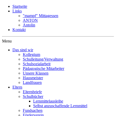
Startseite
Links
"mampf" Mittagessen
ANTON
Antolin
Kontakt
Menu
Das sind wir
Kollegium
Schulleitung/Verwaltung
Schulsozialarbeit
Pädagogische Mitarbeiter
Unsere Klassen
Hausmeister
Landfrauen
Eltern
Elternbriefe
Schulbücher
Lernmittelausleihe
Selbst anzuschaffende Lernmittel
Fundsachen
Förderverein