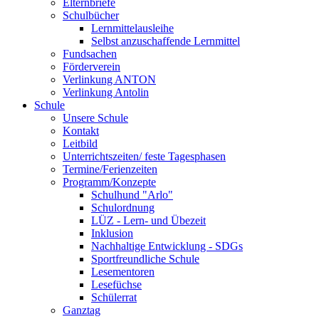
Elternbriefe
Schulbücher
Lernmittelausleihe
Selbst anzuschaffende Lernmittel
Fundsachen
Förderverein
Verlinkung ANTON
Verlinkung Antolin
Schule
Unsere Schule
Kontakt
Leitbild
Unterrichtszeiten/ feste Tagesphasen
Termine/Ferienzeiten
Programm/Konzepte
Schulhund "Arlo"
Schulordnung
LÜZ - Lern- und Übezeit
Inklusion
Nachhaltige Entwicklung - SDGs
Sportfreundliche Schule
Lesementoren
Lesefüchse
Schülerrat
Ganztag