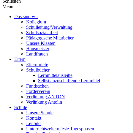
Schließen
Menu
Das sind wir
Kollegium
Schulleitung/Verwaltung
Schulsozialarbeit
Pädagogische Mitarbeiter
Unsere Klassen
Hausmeister
Landfrauen
Eltern
Elternbriefe
Schulbücher
Lernmittelausleihe
Selbst anzuschaffende Lernmittel
Fundsachen
Förderverein
Verlinkung ANTON
Verlinkung Antolin
Schule
Unsere Schule
Kontakt
Leitbild
Unterrichtszeiten/ feste Tagesphasen