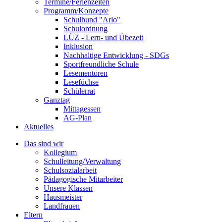
Termine/Ferienzeiten
Programm/Konzepte
Schulhund "Arlo"
Schulordnung
LÜZ - Lern- und Übezeit
Inklusion
Nachhaltige Entwicklung - SDGs
Sportfreundliche Schule
Lesementoren
Lesefüchse
Schülerrat
Ganztag
Mittagessen
AG-Plan
Aktuelles
Das sind wir
Kollegium
Schulleitung/Verwaltung
Schulsozialarbeit
Pädagogische Mitarbeiter
Unsere Klassen
Hausmeister
Landfrauen
Eltern