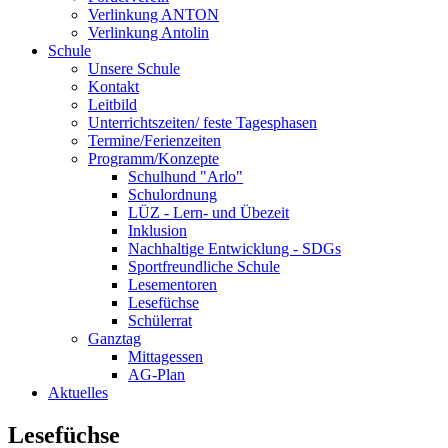
Verlinkung ANTON
Verlinkung Antolin
Schule
Unsere Schule
Kontakt
Leitbild
Unterrichtszeiten/ feste Tagesphasen
Termine/Ferienzeiten
Programm/Konzepte
Schulhund "Arlo"
Schulordnung
LÜZ - Lern- und Übezeit
Inklusion
Nachhaltige Entwicklung - SDGs
Sportfreundliche Schule
Lesementoren
Lesefüchse
Schülerrat
Ganztag
Mittagessen
AG-Plan
Aktuelles
Lesefüchse