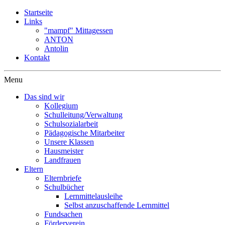
Startseite
Links
"mampf" Mittagessen
ANTON
Antolin
Kontakt
Menu
Das sind wir
Kollegium
Schulleitung/Verwaltung
Schulsozialarbeit
Pädagogische Mitarbeiter
Unsere Klassen
Hausmeister
Landfrauen
Eltern
Elternbriefe
Schulbücher
Lernmittelausleihe
Selbst anzuschaffende Lernmittel
Fundsachen
Förderverein