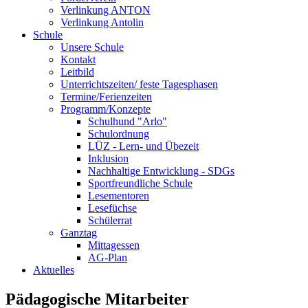
Verlinkung ANTON
Verlinkung Antolin
Schule
Unsere Schule
Kontakt
Leitbild
Unterrichtszeiten/ feste Tagesphasen
Termine/Ferienzeiten
Programm/Konzepte
Schulhund "Arlo"
Schulordnung
LÜZ - Lern- und Übezeit
Inklusion
Nachhaltige Entwicklung - SDGs
Sportfreundliche Schule
Lesementoren
Lesefüchse
Schülerrat
Ganztag
Mittagessen
AG-Plan
Aktuelles
Pädagogische Mitarbeiter