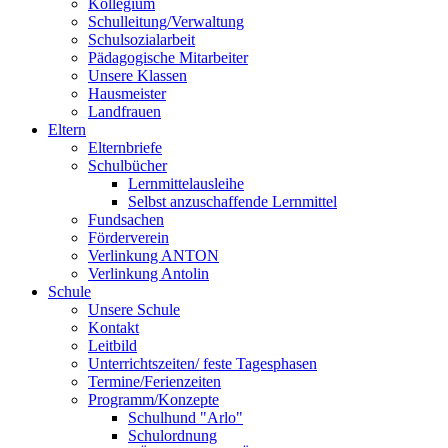
Kollegium
Schulleitung/Verwaltung
Schulsozialarbeit
Pädagogische Mitarbeiter
Unsere Klassen
Hausmeister
Landfrauen
Eltern
Elternbriefe
Schulbücher
Lernmittelausleihe
Selbst anzuschaffende Lernmittel
Fundsachen
Förderverein
Verlinkung ANTON
Verlinkung Antolin
Schule
Unsere Schule
Kontakt
Leitbild
Unterrichtszeiten/ feste Tagesphasen
Termine/Ferienzeiten
Programm/Konzepte
Schulhund "Arlo"
Schulordnung