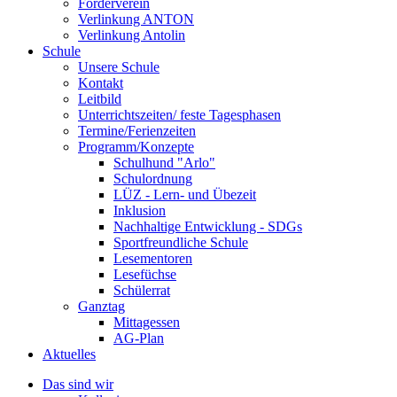
Förderverein
Verlinkung ANTON
Verlinkung Antolin
Schule
Unsere Schule
Kontakt
Leitbild
Unterrichtszeiten/ feste Tagesphasen
Termine/Ferienzeiten
Programm/Konzepte
Schulhund "Arlo"
Schulordnung
LÜZ - Lern- und Übezeit
Inklusion
Nachhaltige Entwicklung - SDGs
Sportfreundliche Schule
Lesementoren
Lesefüchse
Schülerrat
Ganztag
Mittagessen
AG-Plan
Aktuelles
Das sind wir