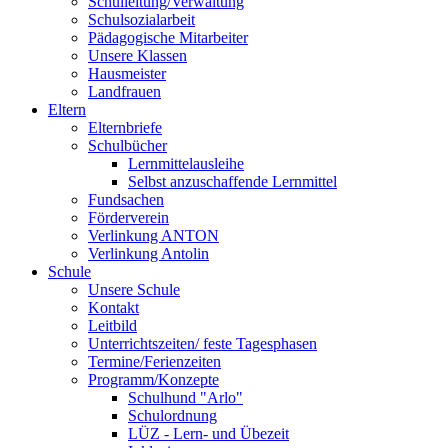
Schulleitung/Verwaltung
Schulsozialarbeit
Pädagogische Mitarbeiter
Unsere Klassen
Hausmeister
Landfrauen
Eltern
Elternbriefe
Schulbücher
Lernmittelausleihe
Selbst anzuschaffende Lernmittel
Fundsachen
Förderverein
Verlinkung ANTON
Verlinkung Antolin
Schule
Unsere Schule
Kontakt
Leitbild
Unterrichtszeiten/ feste Tagesphasen
Termine/Ferienzeiten
Programm/Konzepte
Schulhund "Arlo"
Schulordnung
LÜZ - Lern- und Übezeit