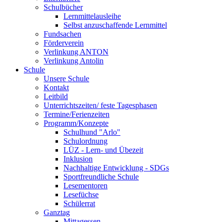
Schulbücher
Lernmittelausleihe
Selbst anzuschaffende Lernmittel
Fundsachen
Förderverein
Verlinkung ANTON
Verlinkung Antolin
Schule
Unsere Schule
Kontakt
Leitbild
Unterrichtszeiten/ feste Tagesphasen
Termine/Ferienzeiten
Programm/Konzepte
Schulhund "Arlo"
Schulordnung
LÜZ - Lern- und Übezeit
Inklusion
Nachhaltige Entwicklung - SDGs
Sportfreundliche Schule
Lesementoren
Lesefüchse
Schülerrat
Ganztag
Mittagessen