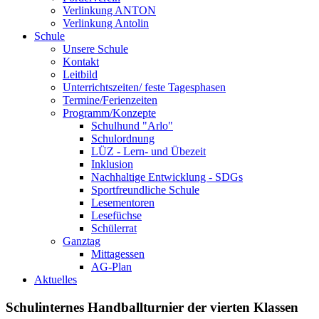
Verlinkung ANTON
Verlinkung Antolin
Schule
Unsere Schule
Kontakt
Leitbild
Unterrichtszeiten/ feste Tagesphasen
Termine/Ferienzeiten
Programm/Konzepte
Schulhund "Arlo"
Schulordnung
LÜZ - Lern- und Übezeit
Inklusion
Nachhaltige Entwicklung - SDGs
Sportfreundliche Schule
Lesementoren
Lesefüchse
Schülerrat
Ganztag
Mittagessen
AG-Plan
Aktuelles
Schulinternes Handballturnier der vierten Klassen