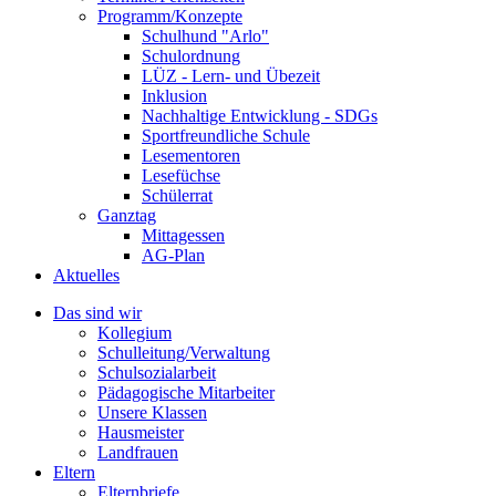
Programm/Konzepte
Schulhund "Arlo"
Schulordnung
LÜZ - Lern- und Übezeit
Inklusion
Nachhaltige Entwicklung - SDGs
Sportfreundliche Schule
Lesementoren
Lesefüchse
Schülerrat
Ganztag
Mittagessen
AG-Plan
Aktuelles
Das sind wir
Kollegium
Schulleitung/Verwaltung
Schulsozialarbeit
Pädagogische Mitarbeiter
Unsere Klassen
Hausmeister
Landfrauen
Eltern
Elternbriefe