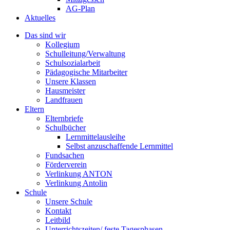
AG-Plan
Aktuelles
Das sind wir
Kollegium
Schulleitung/Verwaltung
Schulsozialarbeit
Pädagogische Mitarbeiter
Unsere Klassen
Hausmeister
Landfrauen
Eltern
Elternbriefe
Schulbücher
Lernmittelausleihe
Selbst anzuschaffende Lernmittel
Fundsachen
Förderverein
Verlinkung ANTON
Verlinkung Antolin
Schule
Unsere Schule
Kontakt
Leitbild
Unterrichtszeiten/ feste Tagesphasen