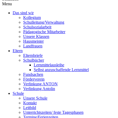
Menu
Das sind wir
Kollegium
Schulleitung/Verwaltung
Schulsozialarbeit
Pädagogische Mitarbeiter
Unsere Klassen
Hausmeister
Landfrauen
Eltern
Elternbriefe
Schulbücher
Lernmittelausleihe
Selbst anzuschaffende Lernmittel
Fundsachen
Förderverein
Verlinkung ANTON
Verlinkung Antolin
Schule
Unsere Schule
Kontakt
Leitbild
Unterrichtszeiten/ feste Tagesphasen
Termine/Ferienzeiten