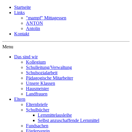
Startseite
Links
"mampf" Mittagessen
ANTON
Antolin
Kontakt
Menu
Das sind wir
Kollegium
Schulleitung/Verwaltung
Schulsozialarbeit
Pädagogische Mitarbeiter
Unsere Klassen
Hausmeister
Landfrauen
Eltern
Elternbriefe
Schulbücher
Lernmittelausleihe
Selbst anzuschaffende Lernmittel
Fundsachen
Förderverein